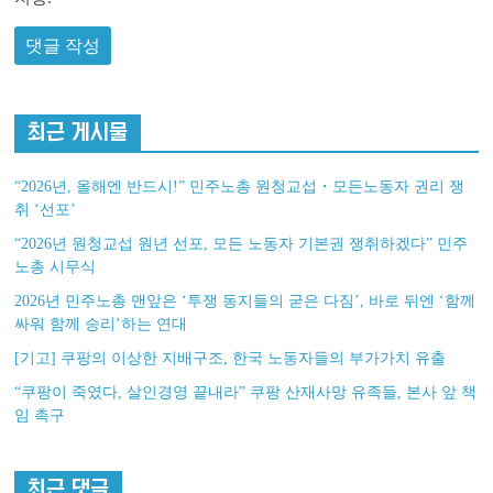
최근 게시물
“2026년, 올해엔 반드시!” 민주노총 원청교섭・모든노동자 권리 쟁
취 ‘선포’
“2026년 원청교섭 원년 선포, 모든 노동자 기본권 쟁취하겠다” 민주
노총 시무식
2026년 민주노총 맨앞은 ‘투쟁 동지들의 굳은 다짐’, 바로 뒤엔 ‘함께
싸워 함께 승리’하는 연대
[기고] 쿠팡의 이상한 지배구조, 한국 노동자들의 부가가치 유출
“쿠팡이 죽였다, 살인경영 끝내라” 쿠팡 산재사망 유족들, 본사 앞 책
임 촉구
최근 댓글