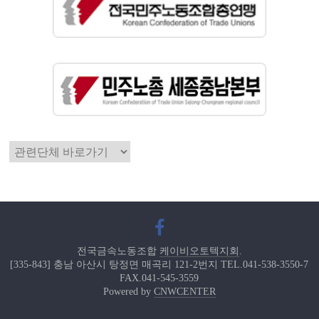
전국금속노동조합
케이비오토텍지회
.
[335-843] 충남 아산시 탕정면 매곡리 121-2번지 TEL.041-538-3550-7
FAX.041-545-3559
Powered by
CNWCENTER