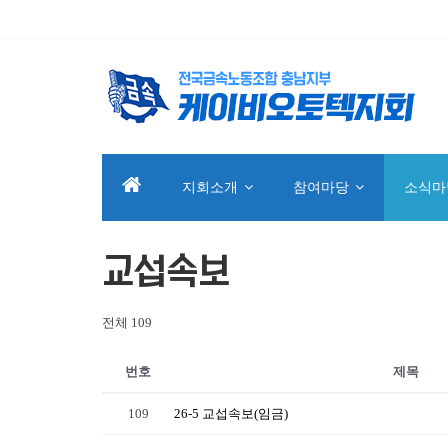
지회소개
참여마당
소식마
교섭속보
전체 109
번호
제목
109
26-5 교섭속보(임금)