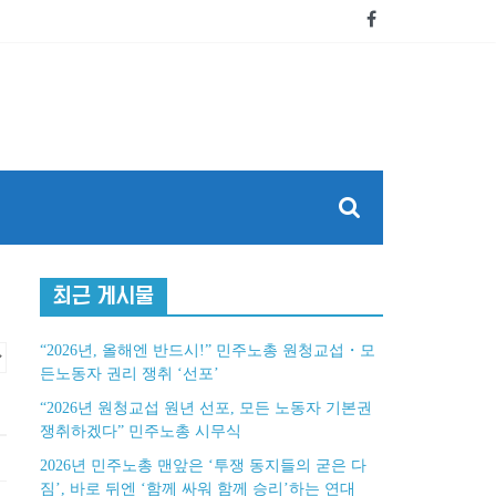
최근 게시물
“2026년, 올해엔 반드시!” 민주노총 원청교섭・모
든노동자 권리 쟁취 ‘선포’
“2026년 원청교섭 원년 선포, 모든 노동자 기본권
쟁취하겠다” 민주노총 시무식
2026년 민주노총 맨앞은 ‘투쟁 동지들의 굳은 다
짐’, 바로 뒤엔 ‘함께 싸워 함께 승리’하는 연대