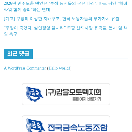
2026년 민주노총 맨앞은 ‘투쟁 동지들의 굳은 다짐’, 바로 뒤엔 ‘함께
싸워 함께 승리’하는 연대
[기고] 쿠팡의 이상한 지배구조, 한국 노동자들의 부가가치 유출
“쿠팡이 죽였다, 살인경영 끝내라” 쿠팡 산재사망 유족들, 본사 앞 책
임 촉구
최근 댓글
A WordPress Commenter
(
Hello world!
)