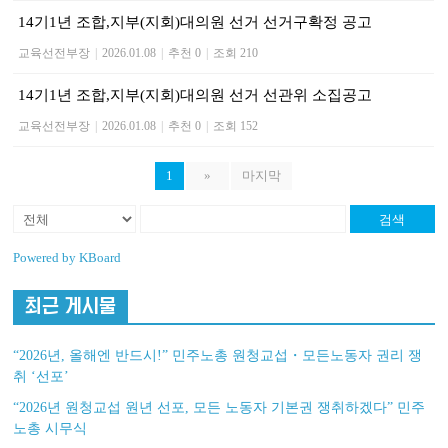
14기1년 조합,지부(지회)대의원 선거 선거구확정 공고
교육선전부장
|
2026.01.08
|
추천 0
|
조회 210
14기1년 조합,지부(지회)대의원 선거 선관위 소집공고
교육선전부장
|
2026.01.08
|
추천 0
|
조회 152
1
»
마지막
검색
Powered by KBoard
최근 게시물
“2026년, 올해엔 반드시!” 민주노총 원청교섭・모든노동자 권리 쟁
취 ‘선포’
“2026년 원청교섭 원년 선포, 모든 노동자 기본권 쟁취하겠다” 민주
노총 시무식