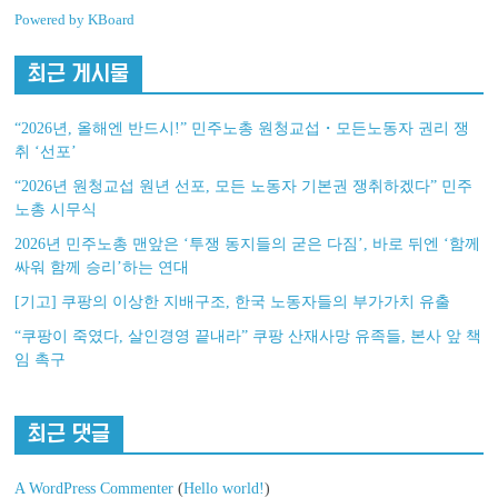
Powered by KBoard
최근 게시물
“2026년, 올해엔 반드시!” 민주노총 원청교섭・모든노동자 권리 쟁
취 ‘선포’
“2026년 원청교섭 원년 선포, 모든 노동자 기본권 쟁취하겠다” 민주
노총 시무식
2026년 민주노총 맨앞은 ‘투쟁 동지들의 굳은 다짐’, 바로 뒤엔 ‘함께
싸워 함께 승리’하는 연대
[기고] 쿠팡의 이상한 지배구조, 한국 노동자들의 부가가치 유출
“쿠팡이 죽였다, 살인경영 끝내라” 쿠팡 산재사망 유족들, 본사 앞 책
임 촉구
최근 댓글
A WordPress Commenter
(
Hello world!
)