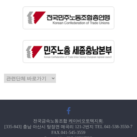
전국금속노동조합
케이비오토텍지회
.
[335-843] 충남 아산시 탕정면 매곡리 121-2번지 TEL.041-538-3550-7
FAX.041-545-3559