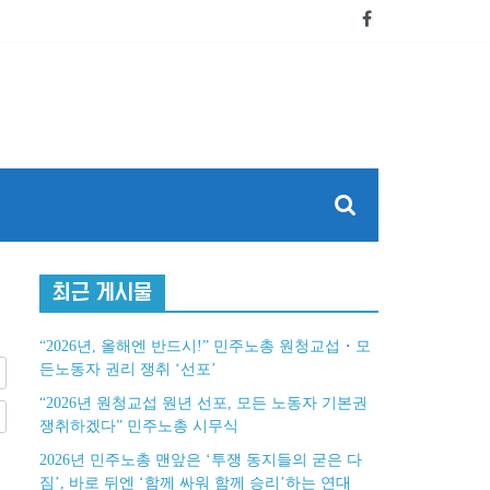
최근 게시물
“2026년, 올해엔 반드시!” 민주노총 원청교섭・모
든노동자 권리 쟁취 ‘선포’
“2026년 원청교섭 원년 선포, 모든 노동자 기본권
쟁취하겠다” 민주노총 시무식
2026년 민주노총 맨앞은 ‘투쟁 동지들의 굳은 다
짐’, 바로 뒤엔 ‘함께 싸워 함께 승리’하는 연대