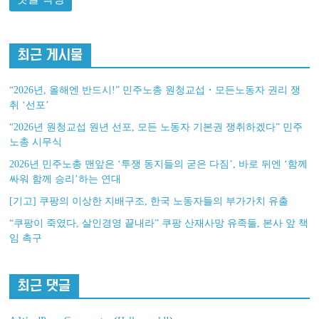
최근 게시물
“2026년, 올해엔 반드시!” 민주노총 원청교섭・모든노동자 권리 쟁
취 ‘선포’
“2026년 원청교섭 원년 선포, 모든 노동자 기본권 쟁취하겠다” 민주
노총 시무식
2026년 민주노총 맨앞은 ‘투쟁 동지들의 굳은 다짐’, 바로 뒤엔 ‘함께
싸워 함께 승리’하는 연대
[기고] 쿠팡의 이상한 지배구조, 한국 노동자들의 부가가치 유출
“쿠팡이 죽였다, 살인경영 끝내라” 쿠팡 산재사망 유족들, 본사 앞 책
임 촉구
최근 댓글