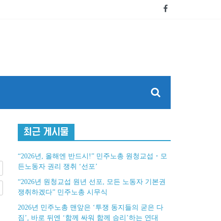
최근 게시물
“2026년, 올해엔 반드시!” 민주노총 원청교섭・모
든노동자 권리 쟁취 ‘선포’
“2026년 원청교섭 원년 선포, 모든 노동자 기본권
쟁취하겠다” 민주노총 시무식
2026년 민주노총 맨앞은 ‘투쟁 동지들의 굳은 다
짐’, 바로 뒤엔 ‘함께 싸워 함께 승리’하는 연대