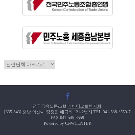
전국금속노동조합
케이비오토텍지회
.
[335-843] 충남 아산시 탕정면 매곡리 121-2번지 TEL.041-538-3550-7
FAX.041-545-3559
Powered by
CNWCENTER