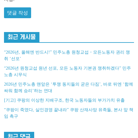
최근 게시물
“2026년, 올해엔 반드시!” 민주노총 원청교섭・모든노동자 권리 쟁
취 ‘선포’
“2026년 원청교섭 원년 선포, 모든 노동자 기본권 쟁취하겠다” 민주
노총 시무식
2026년 민주노총 맨앞은 ‘투쟁 동지들의 굳은 다짐’, 바로 뒤엔 ‘함께
싸워 함께 승리’하는 연대
[기고] 쿠팡의 이상한 지배구조, 한국 노동자들의 부가가치 유출
“쿠팡이 죽였다, 살인경영 끝내라” 쿠팡 산재사망 유족들, 본사 앞 책
임 촉구
최근 댓글