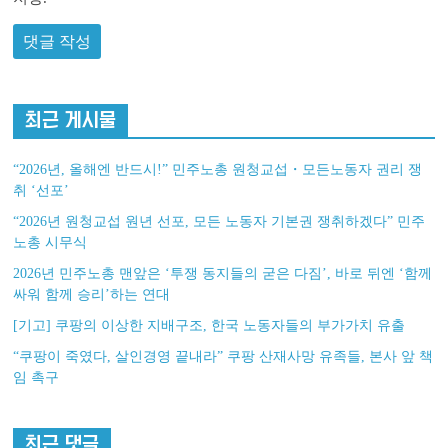
최근 게시물
“2026년, 올해엔 반드시!” 민주노총 원청교섭・모든노동자 권리 쟁
취 ‘선포’
“2026년 원청교섭 원년 선포, 모든 노동자 기본권 쟁취하겠다” 민주
노총 시무식
2026년 민주노총 맨앞은 ‘투쟁 동지들의 굳은 다짐’, 바로 뒤엔 ‘함께
싸워 함께 승리’하는 연대
[기고] 쿠팡의 이상한 지배구조, 한국 노동자들의 부가가치 유출
“쿠팡이 죽였다, 살인경영 끝내라” 쿠팡 산재사망 유족들, 본사 앞 책
임 촉구
최근 댓글