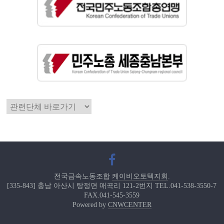
전국금속노동조합
케이비오토텍지회
.
[335-843] 충남 아산시 탕정면 매곡리 121-2번지 TEL.041-538-3550-7
FAX.041-545-3559
Powered by
CNWCENTER