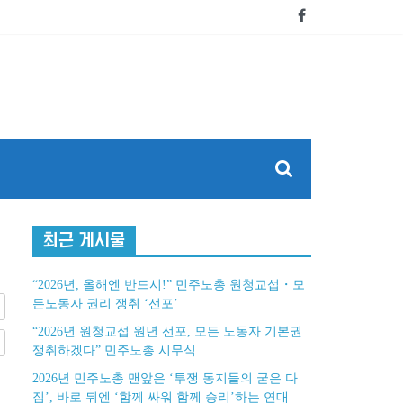
최근 게시물
“2026년, 올해엔 반드시!” 민주노총 원청교섭・모
든노동자 권리 쟁취 ‘선포’
“2026년 원청교섭 원년 선포, 모든 노동자 기본권
쟁취하겠다” 민주노총 시무식
2026년 민주노총 맨앞은 ‘투쟁 동지들의 굳은 다
짐’, 바로 뒤엔 ‘함께 싸워 함께 승리’하는 연대