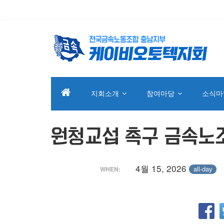
지회소개
참여마당
소식마
원청교섭 촉구 금속노
4월 15, 2026
all-day
WHEN: