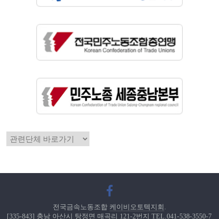
전국금속노동조합
케이비오토텍지회
.
[335-843] 충남 아산시 탕정면 매곡리 121-2번지 TEL.041-538-3550-7