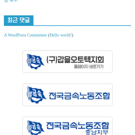
임 촉구
최근 댓글
A WordPress Commenter
(
Hello world!
)