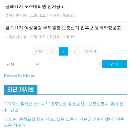
금속11기 노조대의원 선거공고
교육선전부장
|
2020.01.22
|
추천 0
|
조회 570
금속11기 여성할당 부위원장 보충선거 입후보 등록확정공고
교육선전부장
|
2020.01.22
|
추천 0
|
조회 394
처음
«
7
»
마지막
검색
Powered by KBoard
최근 게시물
“2026년, 올해엔 반드시!” 민주노총 원청교섭・모든노동자 권리 쟁
취 ‘선포’
“2026년 원청교섭 원년 선포, 모든 노동자 기본권 쟁취하겠다” 민주
노총 시무식