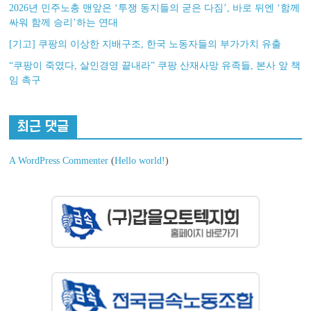
2026년 민주노총 맨앞은 ‘투쟁 동지들의 굳은 다짐’, 바로 뒤엔 ‘함께
싸워 함께 승리’하는 연대
[기고] 쿠팡의 이상한 지배구조, 한국 노동자들의 부가가치 유출
“쿠팡이 죽였다, 살인경영 끝내라” 쿠팡 산재사망 유족들, 본사 앞 책
임 촉구
최근 댓글
A WordPress Commenter
(
Hello world!
)