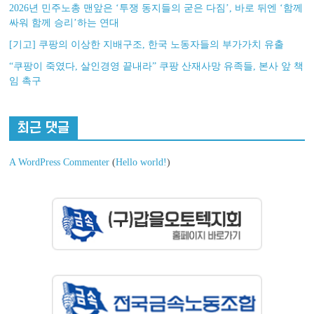
2026년 민주노총 맨앞은 ‘투쟁 동지들의 굳은 다짐’, 바로 뒤엔 ‘함께
싸워 함께 승리’하는 연대
[기고] 쿠팡의 이상한 지배구조, 한국 노동자들의 부가가치 유출
“쿠팡이 죽였다, 살인경영 끝내라” 쿠팡 산재사망 유족들, 본사 앞 책
임 촉구
최근 댓글
A WordPress Commenter
(
Hello world!
)