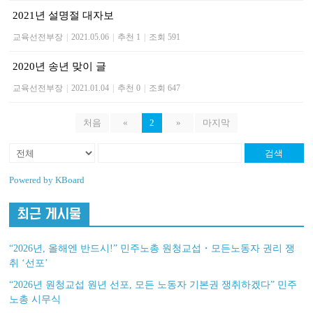
2021년 설명절 대자보
교육선전부장
|
2021.05.06
|
추천 1
|
조회 591
2020년 송년 맞이 글
교육선전부장
|
2021.01.04
|
추천 0
|
조회 647
처음
«
2
»
마지막
검색
Powered by KBoard
최근 게시물
“2026년, 올해엔 반드시!” 민주노총 원청교섭・모든노동자 권리 쟁
취 ‘선포’
“2026년 원청교섭 원년 선포, 모든 노동자 기본권 쟁취하겠다” 민주
노총 시무식