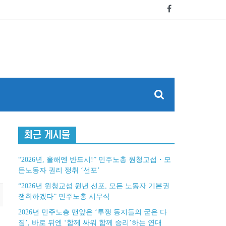
최근 게시물
“2026년, 올해엔 반드시!” 민주노총 원청교섭・모
든노동자 권리 쟁취 ‘선포’
“2026년 원청교섭 원년 선포, 모든 노동자 기본권
쟁취하겠다” 민주노총 시무식
2026년 민주노총 맨앞은 ‘투쟁 동지들의 굳은 다
짐’, 바로 뒤엔 ‘함께 싸워 함께 승리’하는 연대