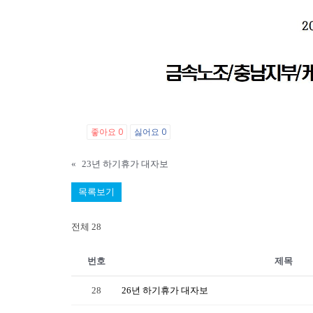
좋아요
0
싫어요
0
«
23년 하기휴가 대자보
목록보기
전체 28
번호
제목
28
26년 하기휴가 대자보