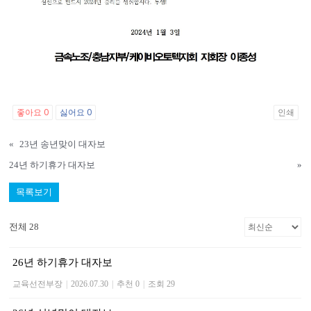
좋아요
0
싫어요
0
인쇄
«
23년 송년맞이 대자보
24년 하기휴가 대자보
»
목록보기
전체 28
26년 하기휴가 대자보
교육선전부장
|
2026.07.30
|
추천 0
|
조회 29