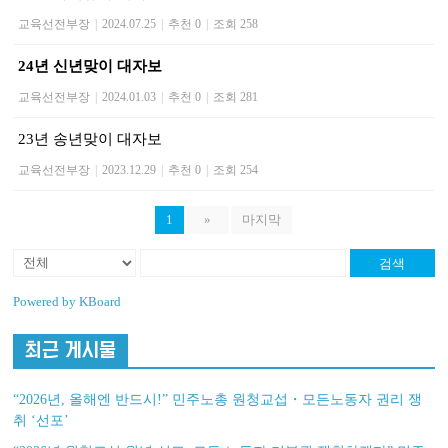
교육선전부장
|
2024.07.25
|
추천 0
|
조회 258
24년 신년맞이 대자보
교육선전부장
|
2024.01.03
|
추천 0
|
조회 281
23년 송년맞이 대자보
교육선전부장
|
2023.12.29
|
추천 0
|
조회 254
1
»
마지막
검색
Powered by KBoard
최근 게시물
“2026년, 올해엔 반드시!” 민주노총 원청교섭・모든노동자 권리 쟁
취 ‘선포’