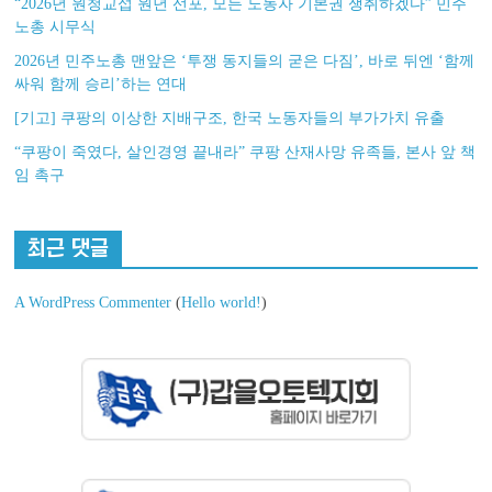
“2026년 원청교섭 원년 선포, 모든 노동자 기본권 쟁취하겠다” 민주
노총 시무식
2026년 민주노총 맨앞은 ‘투쟁 동지들의 굳은 다짐’, 바로 뒤엔 ‘함께
싸워 함께 승리’하는 연대
[기고] 쿠팡의 이상한 지배구조, 한국 노동자들의 부가가치 유출
“쿠팡이 죽였다, 살인경영 끝내라” 쿠팡 산재사망 유족들, 본사 앞 책
임 촉구
최근 댓글
A WordPress Commenter
(
Hello world!
)