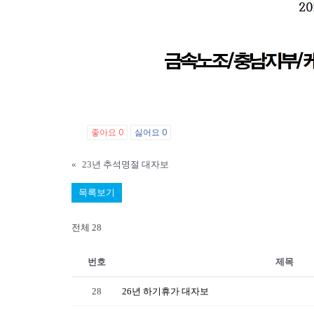
좋아요
0
싫어요
0
«
23년 추석명절 대자보
목록보기
전체 28
번호
제목
28
26년 하기휴가 대자보