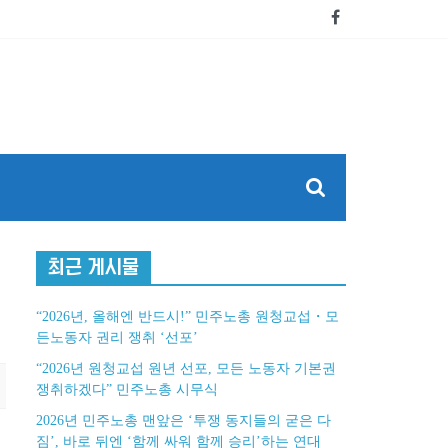
최근 게시물
“2026년, 올해엔 반드시!” 민주노총 원청교섭・모
든노동자 권리 쟁취 ‘선포’
“2026년 원청교섭 원년 선포, 모든 노동자 기본권
쟁취하겠다” 민주노총 시무식
2026년 민주노총 맨앞은 ‘투쟁 동지들의 굳은 다
짐’, 바로 뒤엔 ‘함께 싸워 함께 승리’하는 연대