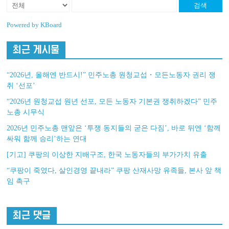
검색
Powered by KBoard
최근 게시물
“2026년, 올해엔 반드시!” 민주노총 원청교섭・모든노동자 권리 쟁
취 ‘선포’
“2026년 원청교섭 원년 선포, 모든 노동자 기본권 쟁취하겠다” 민주
노총 시무식
2026년 민주노총 맨앞은 ‘투쟁 동지들의 굳은 다짐’, 바로 뒤엔 ‘함께
싸워 함께 승리’하는 연대
[기고] 쿠팡의 이상한 지배구조, 한국 노동자들의 부가가치 유출
“쿠팡이 죽였다, 살인경영 끝내라” 쿠팡 산재사망 유족들, 본사 앞 책
임 촉구
최근 댓글