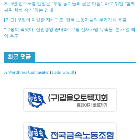
2026년 민주노총 맨앞은 ‘투쟁 동지들의 굳은 다짐’, 바로 뒤엔 ‘함께
싸워 함께 승리’하는 연대
[기고] 쿠팡의 이상한 지배구조, 한국 노동자들의 부가가치 유출
“쿠팡이 죽였다, 살인경영 끝내라” 쿠팡 산재사망 유족들, 본사 앞 책
임 촉구
최근 댓글
A WordPress Commenter
(
Hello world!
)