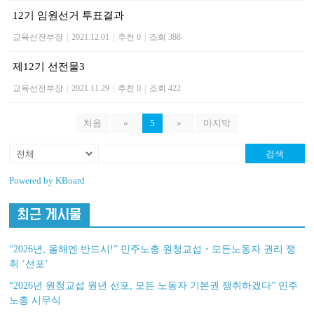
12기 임원선거 투표결과
교육선전부장
|
2021.12.01
|
추천 0
|
조회 388
제12기 선전물3
교육선전부장
|
2021.11.29
|
추천 0
|
조회 422
처음
«
5
»
마지막
검색
Powered by KBoard
최근 게시물
“2026년, 올해엔 반드시!” 민주노총 원청교섭・모든노동자 권리 쟁
취 ‘선포’
“2026년 원청교섭 원년 선포, 모든 노동자 기본권 쟁취하겠다” 민주
노총 시무식