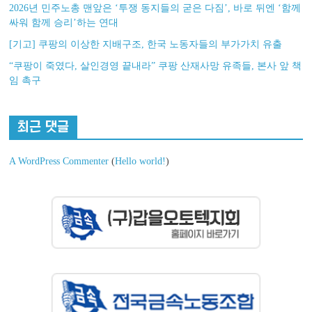
2026년 민주노총 맨앞은 ‘투쟁 동지들의 굳은 다짐’, 바로 뒤엔 ‘함께
싸워 함께 승리’하는 연대
[기고] 쿠팡의 이상한 지배구조, 한국 노동자들의 부가가치 유출
“쿠팡이 죽였다, 살인경영 끝내라” 쿠팡 산재사망 유족들, 본사 앞 책
임 촉구
최근 댓글
A WordPress Commenter
(
Hello world!
)