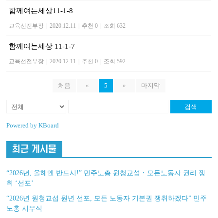
함께여는세상11-1-8
교육선전부장
|
2020.12.11
|
추천 0
|
조회 632
함께여는세상 11-1-7
교육선전부장
|
2020.12.11
|
추천 0
|
조회 592
처음
«
5
»
마지막
검색
Powered by KBoard
최근 게시물
“2026년, 올해엔 반드시!” 민주노총 원청교섭・모든노동자 권리 쟁
취 ‘선포’
“2026년 원청교섭 원년 선포, 모든 노동자 기본권 쟁취하겠다” 민주
노총 시무식