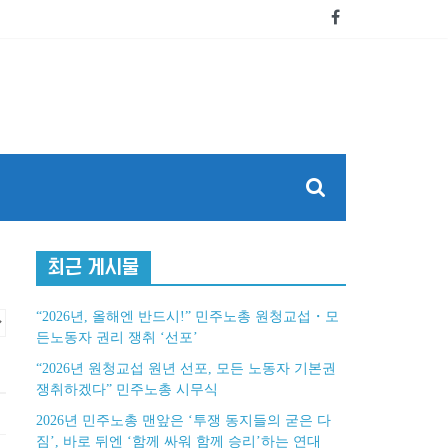
최근 게시물
“2026년, 올해엔 반드시!” 민주노총 원청교섭・모
든노동자 권리 쟁취 ‘선포’
“2026년 원청교섭 원년 선포, 모든 노동자 기본권
쟁취하겠다” 민주노총 시무식
2026년 민주노총 맨앞은 ‘투쟁 동지들의 굳은 다
짐’, 바로 뒤엔 ‘함께 싸워 함께 승리’하는 연대