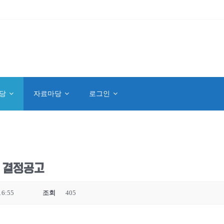
당
자료마당
로그인
인 결정공고
16:55
조회
405