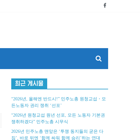
최근 게시물
“2026년, 올해엔 반드시!” 민주노총 원청교섭・모
든노동자 권리 쟁취 ‘선포’
“2026년 원청교섭 원년 선포, 모든 노동자 기본권
쟁취하겠다” 민주노총 시무식
2026년 민주노총 맨앞은 ‘투쟁 동지들의 굳은 다
짐’, 바로 뒤엔 ‘함께 싸워 함께 승리’하는 연대