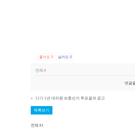
좋아요
0
싫어요
0
전체
0
댓글
«
12기 1년 대의원 보충선거 투표결과 공고
목록보기
전체 81