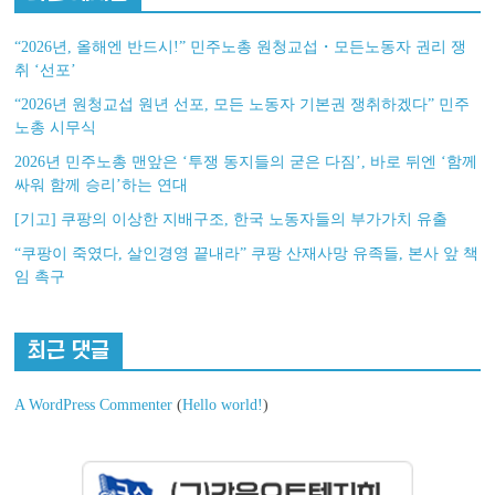
“2026년, 올해엔 반드시!” 민주노총 원청교섭・모든노동자 권리 쟁
취 ‘선포’
“2026년 원청교섭 원년 선포, 모든 노동자 기본권 쟁취하겠다” 민주
노총 시무식
2026년 민주노총 맨앞은 ‘투쟁 동지들의 굳은 다짐’, 바로 뒤엔 ‘함께
싸워 함께 승리’하는 연대
[기고] 쿠팡의 이상한 지배구조, 한국 노동자들의 부가가치 유출
“쿠팡이 죽였다, 살인경영 끝내라” 쿠팡 산재사망 유족들, 본사 앞 책
임 촉구
최근 댓글
A WordPress Commenter
(
Hello world!
)