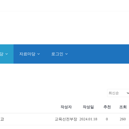
당
자료마당
로그인
작성자
작성일
추천
조회
공고
교육선전부장
2024.01.18
0
260