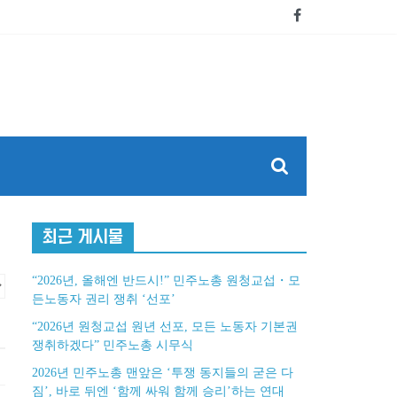
최근 게시물
“2026년, 올해엔 반드시!” 민주노총 원청교섭・모
든노동자 권리 쟁취 ‘선포’
“2026년 원청교섭 원년 선포, 모든 노동자 기본권
쟁취하겠다” 민주노총 시무식
2026년 민주노총 맨앞은 ‘투쟁 동지들의 굳은 다
짐’, 바로 뒤엔 ‘함께 싸워 함께 승리’하는 연대