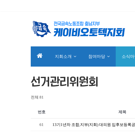
지회소개
참여마당
소식마
선거관리위원회
전체 81
번호
제목
61
13기1년차 조합,지부(지회) 대의원 입후보등록