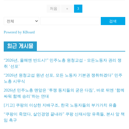
처음
«
3
검색
Powered by KBoard
최근 게시물
“2026년, 올해엔 반드시!” 민주노총 원청교섭・모든노동자 권리 쟁
취 ‘선포’
“2026년 원청교섭 원년 선포, 모든 노동자 기본권 쟁취하겠다” 민주
노총 시무식
2026년 민주노총 맨앞은 ‘투쟁 동지들의 굳은 다짐’, 바로 뒤엔 ‘함께
싸워 함께 승리’하는 연대
[기고] 쿠팡의 이상한 지배구조, 한국 노동자들의 부가가치 유출
“쿠팡이 죽였다, 살인경영 끝내라” 쿠팡 산재사망 유족들, 본사 앞 책
임 촉구