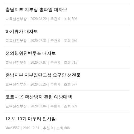
충남지부 지부장 총파업 대자보
교육선전부장
|
2020.08.20
|
추천 0
|
조회 596
하기휴가 대자보
교육선전부장
|
2020.07.31
|
추천 0
|
조회 636
쟁의행위찬반투표 대자보
교육선전부장
|
2020.07.07
|
추천 0
|
조회 715
충남지부 지부집단교섭 요구안 선전물
교육선전부장
|
2020.05.26
|
추천 0
|
조회 577
코로나19 확산방지 관련 예방대책
교육선전부장
|
2020.03.04
|
추천 0
|
조회 609
12.31 10기 마무리 인사말
kbcd3557
|
2019.12.31
|
추천 0
|
조회 668