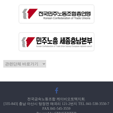
전국금속노동조합
케이비오토텍지회
.
[335-843] 충남 아산시 탕정면 매곡리 121-2번지 TEL.041-538-3550-7
FAX.041-545-3559