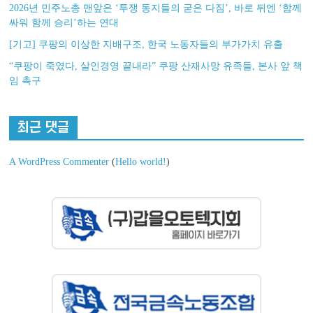
2026년 민주노총 맨앞은 ‘투쟁 동지들의 굳은 다짐’, 바로 뒤엔 ‘함께
싸워 함께 승리’하는 연대
[기고] 쿠팡의 이상한 지배구조, 한국 노동자들의 부가가치 유출
“쿠팡이 죽였다, 살인경영 끝내라” 쿠팡 산재사망 유족들, 본사 앞 책
임 촉구
최근 댓글
A WordPress Commenter
(
Hello world!
)