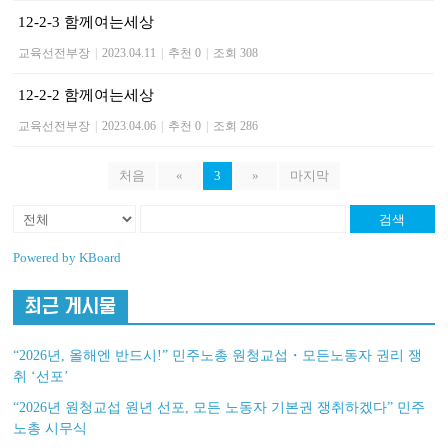
12-2-3 함께여는세상
교육선전부장
|
2023.04.11
|
추천 0
|
조회 308
12-2-2 함께여는세상
교육선전부장
|
2023.04.06
|
추천 0
|
조회 286
처음
«
3
»
마지막
검색
Powered by KBoard
최근 게시물
“2026년, 올해엔 반드시!” 민주노총 원청교섭・모든노동자 권리 쟁
취 ‘선포’
“2026년 원청교섭 원년 선포, 모든 노동자 기본권 쟁취하겠다” 민주
노총 시무식