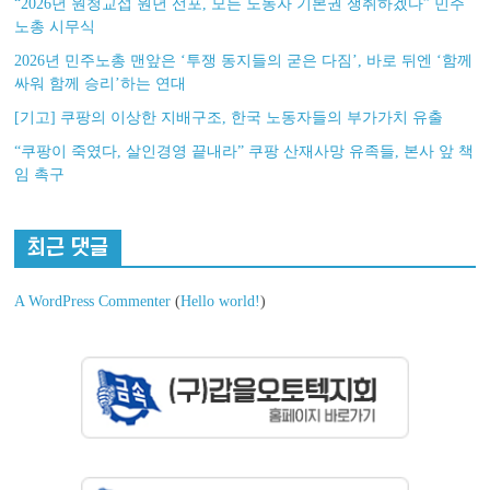
“2026년 원청교섭 원년 선포, 모든 노동자 기본권 쟁취하겠다” 민주
노총 시무식
2026년 민주노총 맨앞은 ‘투쟁 동지들의 굳은 다짐’, 바로 뒤엔 ‘함께
싸워 함께 승리’하는 연대
[기고] 쿠팡의 이상한 지배구조, 한국 노동자들의 부가가치 유출
“쿠팡이 죽였다, 살인경영 끝내라” 쿠팡 산재사망 유족들, 본사 앞 책
임 촉구
최근 댓글
A WordPress Commenter
(
Hello world!
)