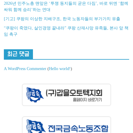
2026년 민주노총 맨앞은 ‘투쟁 동지들의 굳은 다짐’, 바로 뒤엔 ‘함께
싸워 함께 승리’하는 연대
[기고] 쿠팡의 이상한 지배구조, 한국 노동자들의 부가가치 유출
“쿠팡이 죽였다, 살인경영 끝내라” 쿠팡 산재사망 유족들, 본사 앞 책
임 촉구
최근 댓글
A WordPress Commenter
(
Hello world!
)