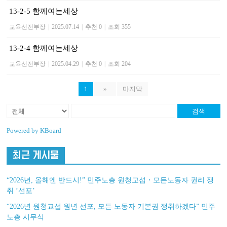
13-2-5 함께여는세상
교육선전부장
|
2025.07.14
|
추천 0
|
조회 355
13-2-4 함께여는세상
교육선전부장
|
2025.04.29
|
추천 0
|
조회 204
1
»
마지막
검색
Powered by KBoard
최근 게시물
“2026년, 올해엔 반드시!” 민주노총 원청교섭・모든노동자 권리 쟁
취 ‘선포’
“2026년 원청교섭 원년 선포, 모든 노동자 기본권 쟁취하겠다” 민주
노총 시무식