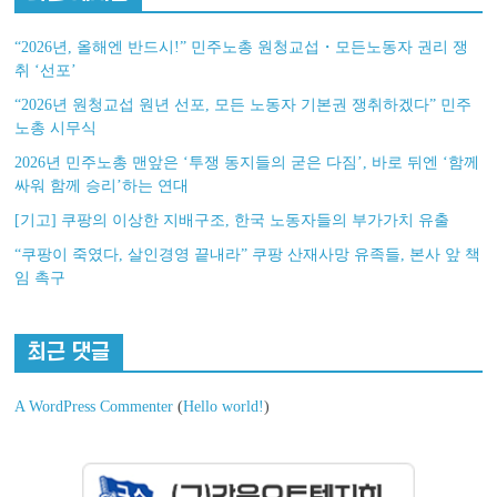
“2026년, 올해엔 반드시!” 민주노총 원청교섭・모든노동자 권리 쟁
취 ‘선포’
“2026년 원청교섭 원년 선포, 모든 노동자 기본권 쟁취하겠다” 민주
노총 시무식
2026년 민주노총 맨앞은 ‘투쟁 동지들의 굳은 다짐’, 바로 뒤엔 ‘함께
싸워 함께 승리’하는 연대
[기고] 쿠팡의 이상한 지배구조, 한국 노동자들의 부가가치 유출
“쿠팡이 죽였다, 살인경영 끝내라” 쿠팡 산재사망 유족들, 본사 앞 책
임 촉구
최근 댓글
A WordPress Commenter
(
Hello world!
)