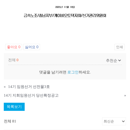
좋아요
0
싫어요
0
인쇄
전체
0
댓글을 남기려면
로그인
하세요.
«
14기 임원선거 선전물3호
14기 지회임원선거 당선확정공고
»
목록보기
전체 81