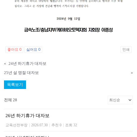
좋아요
0
싫어요
0
인쇄
«
24년 하기휴가 대자보
25년 설 명절 대자보
»
목록보기
전체 28
26년 하기휴가 대자보
교육선전부장
|
2026.07.30
|
추천 0
|
조회 32