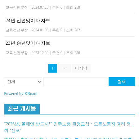
교육선전부장
|
2024.07.25
|
추천 0
|
조회 259
24년 신년맞이 대자보
교육선전부장
|
2024.01.03
|
추천 0
|
조회 282
23년 송년맞이 대자보
교육선전부장
|
2023.12.29
|
추천 0
|
조회 256
1
»
마지막
검색
Powered by KBoard
최근 게시물
“2026년, 올해엔 반드시!” 민주노총 원청교섭・모든노동자 권리 쟁
취 ‘선포’