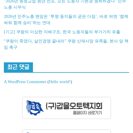
“2026년 원청교섭 원년 선포, 모든 노동자 기본권 쟁취하겠다” 민주
노총 시무식
2026년 민주노총 맨앞은 ‘투쟁 동지들의 굳은 다짐’, 바로 뒤엔 ‘함께
싸워 함께 승리’하는 연대
[기고] 쿠팡의 이상한 지배구조, 한국 노동자들의 부가가치 유출
“쿠팡이 죽였다, 살인경영 끝내라” 쿠팡 산재사망 유족들, 본사 앞 책
임 촉구
최근 댓글
A WordPress Commenter
(
Hello world!
)