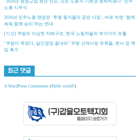
“2026년 원청교섭 원년 선포, 모든 노동자 기본권 쟁취하겠다” 민주
노총 시무식
2026년 민주노총 맨앞은 ‘투쟁 동지들의 굳은 다짐’, 바로 뒤엔 ‘함께
싸워 함께 승리’하는 연대
[기고] 쿠팡의 이상한 지배구조, 한국 노동자들의 부가가치 유출
“쿠팡이 죽였다, 살인경영 끝내라” 쿠팡 산재사망 유족들, 본사 앞 책
임 촉구
최근 댓글
A WordPress Commenter
(
Hello world!
)