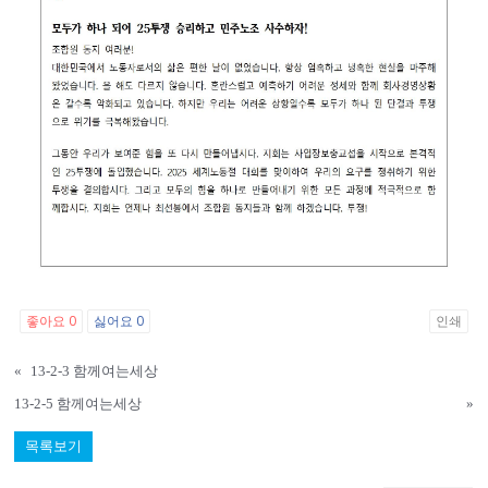
좋아요
0
싫어요
0
인쇄
«
13-2-3 함께여는세상
13-2-5 함께여는세상
»
목록보기