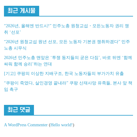
최근 게시물
“2026년, 올해엔 반드시!” 민주노총 원청교섭・모든노동자 권리 쟁
취 ‘선포’
“2026년 원청교섭 원년 선포, 모든 노동자 기본권 쟁취하겠다” 민주
노총 시무식
2026년 민주노총 맨앞은 ‘투쟁 동지들의 굳은 다짐’, 바로 뒤엔 ‘함께
싸워 함께 승리’하는 연대
[기고] 쿠팡의 이상한 지배구조, 한국 노동자들의 부가가치 유출
“쿠팡이 죽였다, 살인경영 끝내라” 쿠팡 산재사망 유족들, 본사 앞 책
임 촉구
최근 댓글
A WordPress Commenter
(
Hello world!
)