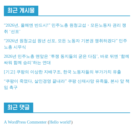
최근 게시물
“2026년, 올해엔 반드시!” 민주노총 원청교섭・모든노동자 권리 쟁
취 ‘선포’
“2026년 원청교섭 원년 선포, 모든 노동자 기본권 쟁취하겠다” 민주
노총 시무식
2026년 민주노총 맨앞은 ‘투쟁 동지들의 굳은 다짐’, 바로 뒤엔 ‘함께
싸워 함께 승리’하는 연대
[기고] 쿠팡의 이상한 지배구조, 한국 노동자들의 부가가치 유출
“쿠팡이 죽였다, 살인경영 끝내라” 쿠팡 산재사망 유족들, 본사 앞 책
임 촉구
최근 댓글
A WordPress Commenter
(
Hello world!
)