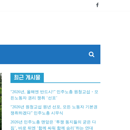
최근 게시물
“2026년, 올해엔 반드시!” 민주노총 원청교섭・모
든노동자 권리 쟁취 ‘선포’
“2026년 원청교섭 원년 선포, 모든 노동자 기본권
쟁취하겠다” 민주노총 시무식
2026년 민주노총 맨앞은 ‘투쟁 동지들의 굳은 다
짐’, 바로 뒤엔 ‘함께 싸워 함께 승리’하는 연대