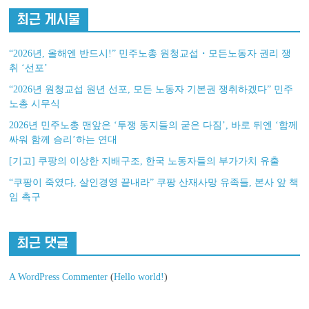
최근 게시물
“2026년, 올해엔 반드시!” 민주노총 원청교섭・모든노동자 권리 쟁
취 ‘선포’
“2026년 원청교섭 원년 선포, 모든 노동자 기본권 쟁취하겠다” 민주
노총 시무식
2026년 민주노총 맨앞은 ‘투쟁 동지들의 굳은 다짐’, 바로 뒤엔 ‘함께
싸워 함께 승리’하는 연대
[기고] 쿠팡의 이상한 지배구조, 한국 노동자들의 부가가치 유출
“쿠팡이 죽였다, 살인경영 끝내라” 쿠팡 산재사망 유족들, 본사 앞 책
임 촉구
최근 댓글
A WordPress Commenter
(
Hello world!
)